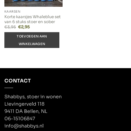
KAARSEN
Korte kaarsjes Whaleblue set
van 6 stuks stoer en sober
Oorspronkelijke
Huidige
€
3,95
€
2,95
prijs
prijs
was:
is:
TOEVOEGEN AAN
€3,95.
€2,95.
WINKELWAGEN
CONTACT
Shabbys, stoer in wonen
Lievingerveld 118
9411 DA Beilen, NL
06-15106847
info@shabbys.nl