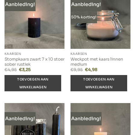
Aanbieding!
Aanbieding!
50% korting!
KAARSEN
KAARSEN
Stompkaars zwart 7 x 10 stoer
Weckpot met kaars linnen
sober rustiek
medium
Oorspronkelijke
Huidige
Oorspronkelijke
Huidige
€
4,95
€
3,25
€
9,95
€
4,98
prijs
prijs
prijs
prijs
was:
is:
was:
is:
TOEVOEGEN AAN
TOEVOEGEN AAN
€4,95.
€3,25.
€9,95.
€4,98.
WINKELWAGEN
WINKELWAGEN
Aanbieding!
Aanbieding!