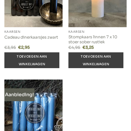
KAARSEN
KAARSEN
Stompkaars linnen 7 x 10
Cadeau dinerkaarsjes zwart
stoer sober rustiek
Oorspronkelijke
Huidige
Oorspronkelijke
Huidige
€
3,95
€
2,95
€
4,95
€
3,25
prijs
prijs
prijs
prijs
was:
is:
was:
is:
TOEVOEGEN AAN
TOEVOEGEN AAN
€3,95.
€2,95.
€4,95.
€3,25.
WINKELWAGEN
WINKELWAGEN
Aanbieding!