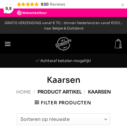
×
630
Reviews
9,8
Ga
GRATIS VERZENDING vanaf € 70,- binnen Nederland en vanaf €100,-
naar
naar Belgie & Duitsland
inhoud
✅ Achteraf betalen mogelijk!
Kaarsen
HOME
/
PRODUCT ARTIKEL
/
KAARSEN
FILTER PRODUCTEN