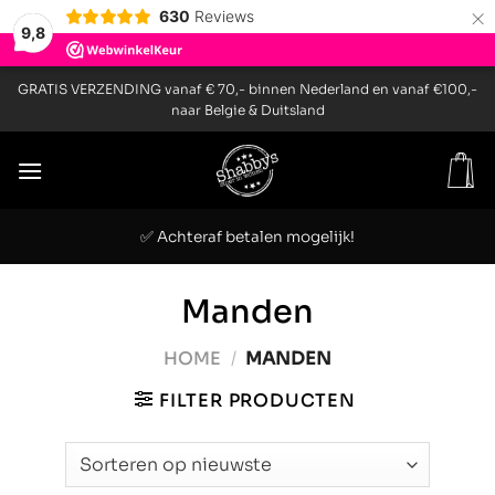
×
630
Reviews
9,8
Ga
GRATIS VERZENDING vanaf € 70,- binnen Nederland en vanaf €100,-
naar
naar Belgie & Duitsland
inhoud
✅ Achteraf betalen mogelijk!
Manden
HOME
/
MANDEN
FILTER PRODUCTEN