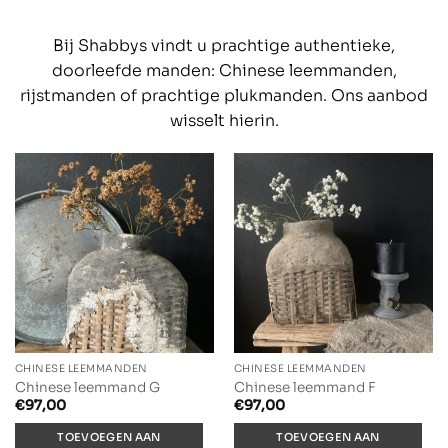
Bij Shabbys vindt u prachtige authentieke,
doorleefde manden: Chinese leemmanden,
rijstmanden of prachtige plukmanden. Ons aanbod
wisselt hierin.
CHINESE LEEMMANDEN
CHINESE LEEMMANDEN
Chinese leemmand G
Chinese leemmand F
€
97,00
€
97,00
TOEVOEGEN AAN
TOEVOEGEN AAN