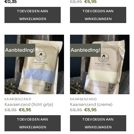
Oorspronkelijke
Huidige
€
0,35
€
8,95
€
6,95
prijs
prijs
was:
is:
TOEVOEGEN AAN
TOEVOEGEN AAN
€8,95.
€6,95.
WINKELWAGEN
WINKELWAGEN
Aanbieding!
Aanbieding!
KAARSENZAND
KAARSENZAND
Kaarsenzand (licht grijs)
Kaarsenzand (creme)
Oorspronkelijke
Huidige
Oorspronkelijke
Huidige
€
8,95
€
6,95
€
8,95
€
5,95
prijs
prijs
prijs
prijs
was:
is:
was:
is:
TOEVOEGEN AAN
TOEVOEGEN AAN
€8,95.
€6,95.
€8,95.
€5,95.
WINKELWAGEN
WINKELWAGEN