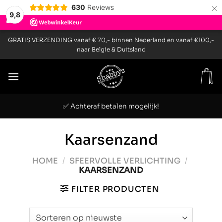
×
630
Reviews
9,8
Ga
GRATIS VERZENDING vanaf € 70,- binnen Nederland en vanaf €100,-
naar
naar Belgie & Duitsland
inhoud
✅ Achteraf betalen mogelijk!
Kaarsenzand
HOME
/
SFEERVOLLE VERLICHTING
/
KAARSENZAND
FILTER PRODUCTEN