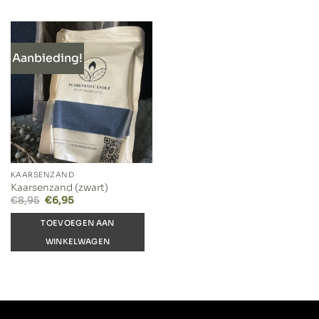
Aanbieding!
KAARSENZAND
Kaarsenzand (zwart)
Oorspronkelijke
Huidige
€
8,95
€
6,95
prijs
prijs
was:
is:
TOEVOEGEN AAN
€8,95.
€6,95.
WINKELWAGEN