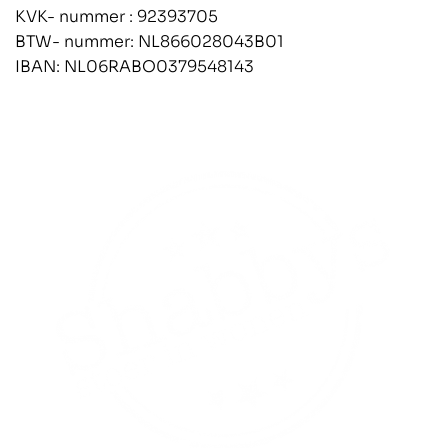
KVK- nummer : 92393705
BTW- nummer: NL866028043B01
IBAN: NL06RABO0379548143