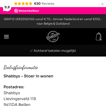
×
630
Reviews
9,8
Ga
GRATIS VERZENDING vanaf € 70,- binnen Nederland en vanaf €100,-
naar
naar Belgie & Duitsland
inhoud
✅ Achteraf betalen mogelijk!
Bedrijfsinformatie
Shabbys – Stoer in wonen
Postadres:
Shabbys
Lievingerveld 118
9411DA Beilen