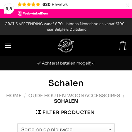
×
630
Reviews
9,8
Ga
GRATIS VERZENDING vanaf € 70,- binnen Nederland en vanaf €100,-
naar
naar Belgie & Duitsland
inhoud
✅ Achteraf betalen mogelijk!
Schalen
HOME
/
OUDE HOUTEN WOONACCESSOIRES
/
SCHALEN
FILTER PRODUCTEN