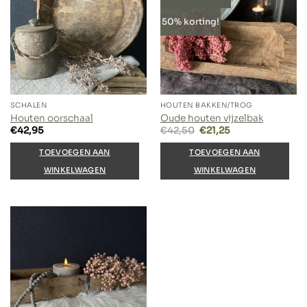
50% korting!
SCHALEN
HOUTEN BAKKEN/TROG
Houten oorschaal
Oude houten vijzelbak
Oorspronkelijke
Huidige
€
42,95
€
42,50
€
21,25
prijs
prijs
was:
is:
TOEVOEGEN AAN
TOEVOEGEN AAN
€42,50.
€21,25.
WINKELWAGEN
WINKELWAGEN