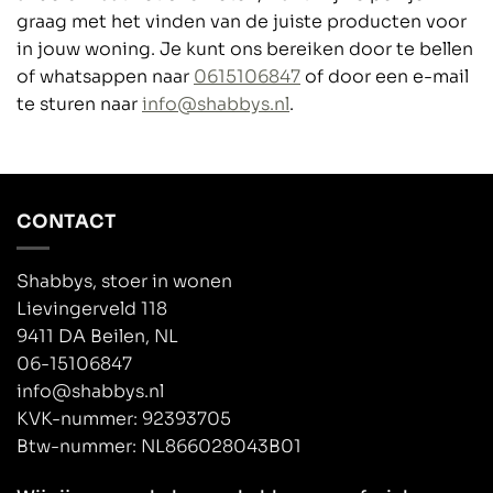
graag met het vinden van de juiste producten voor
in jouw woning. Je kunt ons bereiken door te bellen
of whatsappen naar
0615106847
of door een e-mail
te sturen naar
info@shabbys.nl
.
CONTACT
Shabbys, stoer in wonen
Lievingerveld 118
9411 DA Beilen, NL
06-15106847
info@shabbys.nl
KVK-nummer: 92393705
Btw-nummer: NL866028043B01