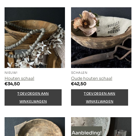
NIEUW!
SCHALEN
Houten schaal
Oude houten schaal
€
34,50
€
42,50
TOEVOEGEN AAN
TOEVOEGEN AAN
WINKELWAGEN
WINKELWAGEN
Aanbieding!