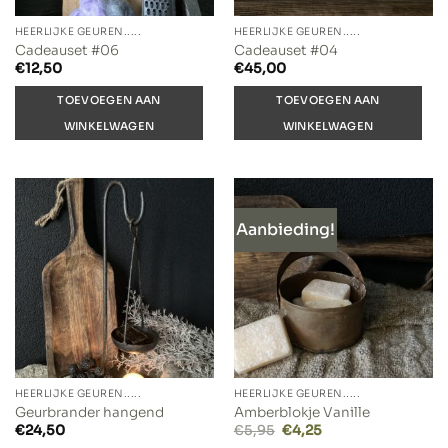
HEERLIJKE GEUREN.....
HEERLIJKE GEUREN.....
Cadeauset #06
Cadeauset #04
€
12,50
€
45,00
TOEVOEGEN AAN
TOEVOEGEN AAN
WINKELWAGEN
WINKELWAGEN
Aanbieding!
HEERLIJKE GEUREN.....
HEERLIJKE GEUREN.....
Geurbrander hangend
Amberblokje Vanille
Oorspronkelijke
Huidige
€
24,50
€
5,95
€
4,25
prijs
prijs