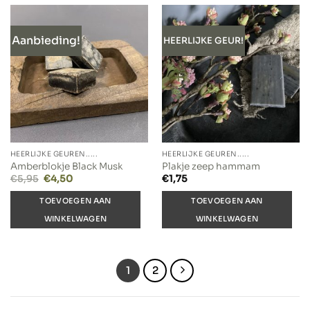
Aanbieding!
HEERLIJKE GEUR!
HEERLIJKE GEUREN.....
HEERLIJKE GEUREN.....
Amberblokje Black Musk
Plakje zeep hammam
Oorspronkelijke
Huidige
€
5,95
€
4,50
€
1,75
prijs
prijs
was:
is:
TOEVOEGEN AAN
TOEVOEGEN AAN
€5,95.
€4,50.
WINKELWAGEN
WINKELWAGEN
1
2