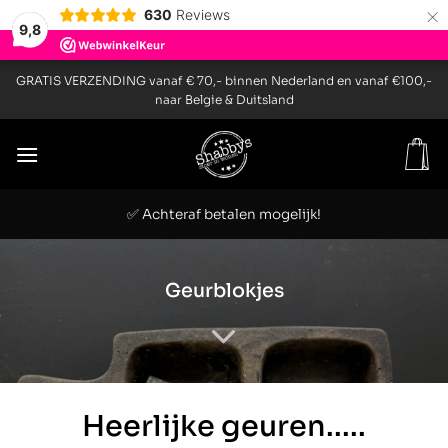
×
630
Reviews
9,8
Ga
GRATIS VERZENDING vanaf € 70,- binnen Nederland en vanaf €100,-
naar
naar Belgie & Duitsland
inhoud
✅ Achteraf betalen mogelijk!
Geurblokjes
Heerlijke geuren.....