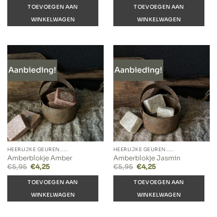
was:
is:
TOEVOEGEN AAN
TOEVOEGEN AAN
€5,95.
€4,25.
WINKELWAGEN
WINKELWAGEN
Aanbieding!
Aanbieding!
HEERLIJKE GEUREN.....
HEERLIJKE GEUREN.....
Amberblokje Amber
Amberblokje Jasmin
Oorspronkelijke
Huidige
Oorspronkelijke
Huidige
€
5,95
€
4,25
€
5,95
€
4,25
prijs
prijs
prijs
prijs
was:
is:
was:
is:
TOEVOEGEN AAN
TOEVOEGEN AAN
€5,95.
€4,25.
€5,95.
€4,25.
WINKELWAGEN
WINKELWAGEN