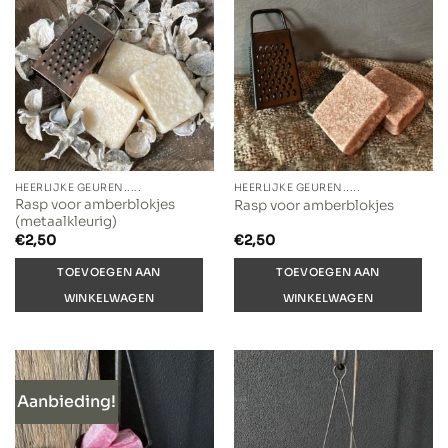
HEERLIJKE GEUREN.....
HEERLIJKE GEUREN.....
Rasp voor amberblokjes
Rasp voor amberblokjes
(metaalkleurig)
€
2,50
€
2,50
TOEVOEGEN AAN
TOEVOEGEN AAN
WINKELWAGEN
WINKELWAGEN
Aanbieding!