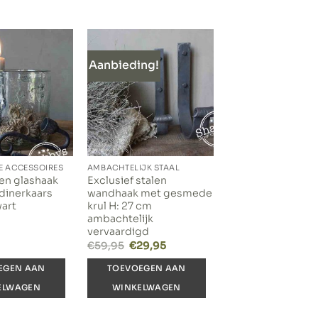
Aanbieding!
E ACCESSOIRES
AMBACHTELIJK STAAL
en glashaak
Exclusief stalen
dinerkaars
wandhaak met gesmede
wart
krul H: 27 cm
ambachtelijk
vervaardigd
Oorspronkelijke
Huidige
€
59,95
€
29,95
prijs
prijs
was:
is:
EGEN AAN
TOEVOEGEN AAN
€59,95.
€29,95.
ELWAGEN
WINKELWAGEN