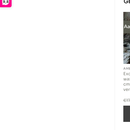
G
9,8
Aa
DIENBLADEN/BAJOTS
WINDLICHTEN
AMB
Theelichthouder
Exc
Oude houten snijplank
Countryfield L H18 cm
wax
cm
ve
€
19,50
€
22,95
€
1
TOEVOEGEN AAN
TOEVOEGEN AAN
WINKELWAGEN
WINKELWAGEN