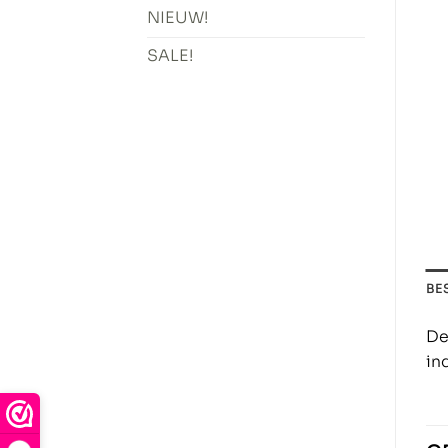
NIEUW!
SALE!
BE
De
ind