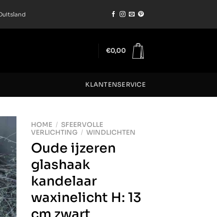
Duitsland
€
0,00
KLANTENSERVICE
HOME
/
SFEERVOLLE
VERLICHTING
/
WINDLICHTEN
Oude ijzeren
glashaak
kandelaar
waxinelicht H: 13
cm zwart