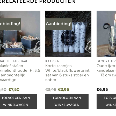
ERELATEERDE PRODUCTEN
nbieding!
Aanbieding!
ACHTELIJK STAAL
KAARSEN
DECORATIEV
lusief stalen
Korte kaarsjes
Oude ijzer
inelichthouder H: 3,5
White/black flowerprint
kandelaar 
 ambachtelijk
set van 6 stuks stoer en
H:13 cm z
rvaardigd
sober
Oorspronkelijke
Huidige
Oorspronkelijke
Huidige
7,50
€
7,50
€
3,95
€
2,95
€
6,95
prijs
prijs
prijs
prijs
was:
is:
was:
is:
TOEVOEGEN AAN
TOEVOEGEN AAN
TOEVO
€17,50.
€7,50.
€3,95.
€2,95.
WINKELWAGEN
WINKELWAGEN
WINK