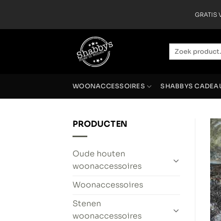
Ga
GRATIS V
naar
inhoud
Zoeken
naar:
WOONACCESSOIRES
SHABBYS CADEA
PRODUCTEN
Oude houten
woonaccessoires
Woonaccessoires
Stenen
woonaccessoires