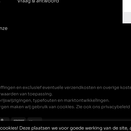
t
Vraag & antwoord
onze
heffingen en exclusief eventuele verzendkosten en overige kost
rwaarden
van toepassing.
prijswijzigingen, typefouten en marktontwikkelingen.
rgen maken wij gebruik van cookies. Zie ook ons
privacybeleid
ookies! Deze plaatsen we voor goede werking van de site, a