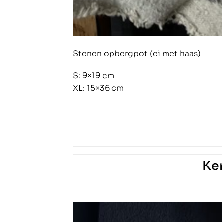
Stenen opbergpot (ei met haas)
S: 9×19 cm
XL: 15×36 cm
Ke