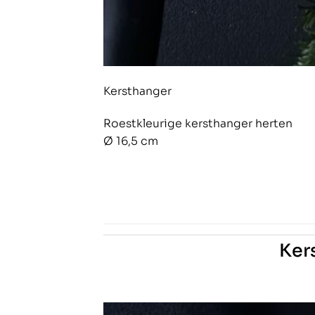
Kersthanger
Roestkleurige kersthanger herten
Ø 16,5 cm
Ker