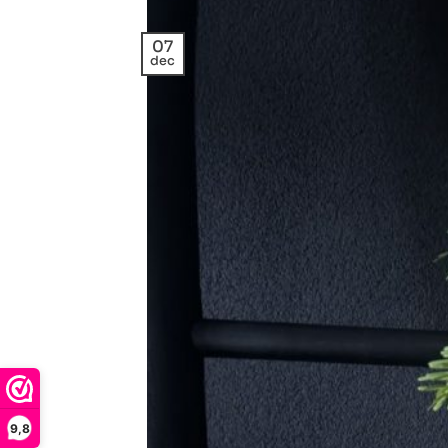
07
dec
9,8