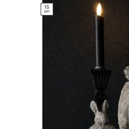
15
jan