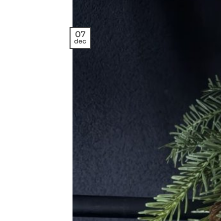
07
dec