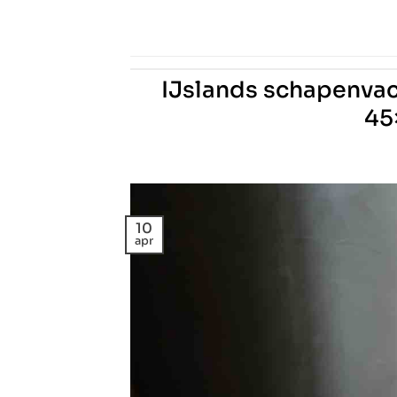
IJslands schapenvac
45
10
apr