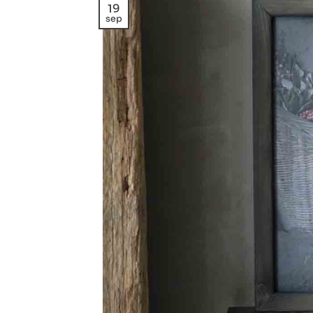
19
sep