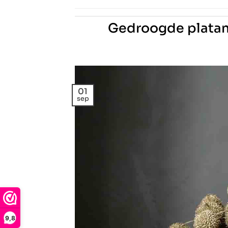
Gedroogde platan 
01
sep
9,8