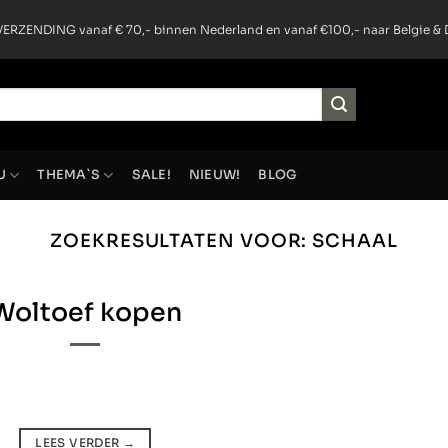
ERZENDING vanaf € 70,- binnen Nederland en vanaf €100,- naar Belgie & 
U
THEMA`S
SALE!
NIEUW!
BLOG
ZOEKRESULTATEN VOOR:
SCHAAL
Woltoef kopen
LEES VERDER
→